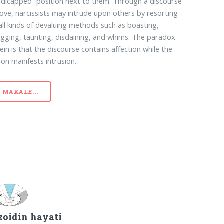
dicapped” position next to them. Through a discourse
love, narcissists may intrude upon others by resorting
all kinds of devaluing methods such as boasting,
gging, taunting, disdaining, and whims. The paradox
ein is that the discourse contains affection while the
ion manifests intrusion.
MAKALE...
zoidin hayati