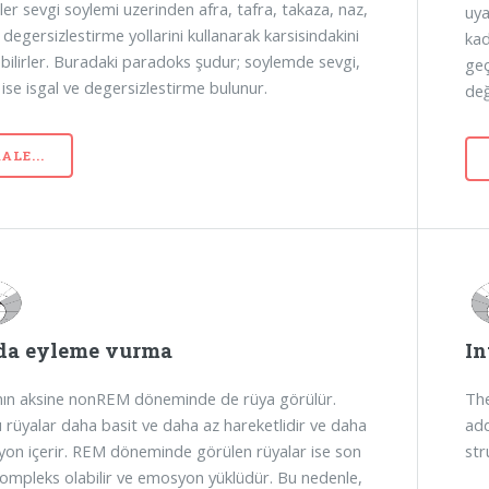
ler sevgi soylemi uzerinden afra, tafra, takaza, naz,
uya
degersizlestirme yollarini kullanarak karsisindakini
kad
ebilirler. Buradaki paradoks şudur; soylemde sevgi,
geç
ise isgal ve degersizlestirme bulunur.
değ
ALE...
a eyleme vurma
In
ının aksine nonREM döneminde de rüya görülür.
The
 rüyalar daha basit ve daha az hareketlidir ve daha
add
on içerir. REM döneminde görülen rüyalar ise son
str
ompleks olabilir ve emosyon yüklüdür. Bu nedenle,