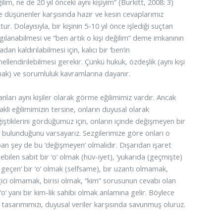
ilim, ne de 20 yıl önceki aynı kişiyim” (Burkitt, 2008: 3)
e düşünenler karşısında hazır ve kesin cevaplarımız
tur. Dolayısıyla, bir kişinin 5-10 yıl önce işlediği suçtan
gılanabilmesi ve “ben artık o kişi değilim” deme imkanının
adan kaldırılabilmesi için, kalıcı bir ‘ben’in
ellendirilebilmesi gerekir. Çünkü hukuk, özdeşlik (aynı kişi
ak) ve sorumluluk kavramlarına dayanır.
anları aynı kişiler olarak görme eğilimimiz vardır. Ancak
akli eğilimimizin tersine, onların duyusal olarak
iştiklerini gördüğümüz için, onların içinde değişmeyen bir
 bulunduğunu varsayarız. Sezgilerimize göre onları o
an şey de bu ‘değişmeyen’ olmalıdır. Dışarıdan işaret
lebilen sabit bir ‘o’ olmak (hüv-iyet), ‘yukarıda (geçmişte)
 geçen’ bir ‘o’ olmak (selfsame), bir uzantı olmamak,
ici olmamak, birisi olmak, “kim” sorusunun cevabı olan
 ‘o’ yani bir kim-lik
sahibi olmak anlamına gelir. Böylece
i tasarımımızı, duyusal veriler karşısında savunmuş oluruz.