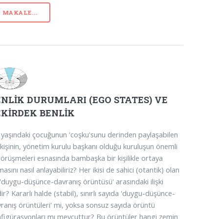
MAKALE...
ENLİK DURUMLARI (EGO STATES) VE
EKİRDEK BENLİK
 yaşındaki çocuğunun 'coşku'sunu derinden paylaşabilen
 kişinin, yönetim kurulu başkanı olduğu kuruluşun önemli
görüşmeleri esnasında bambaşka bir kişilikle ortaya
masını nasıl anlayabiliriz? Her ikisi de sahici (otantik) olan
'duygu-düşünce-davranış örüntüsü' arasındaki ilişki
ir? Kararlı halde (stabil), sınırlı sayıda 'duygu-düşünce-
ranış örüntüleri' mi, yoksa sonsuz sayıda örüntü
figürasyonları mı mevcuttur? Bu örüntüler hangi zemin