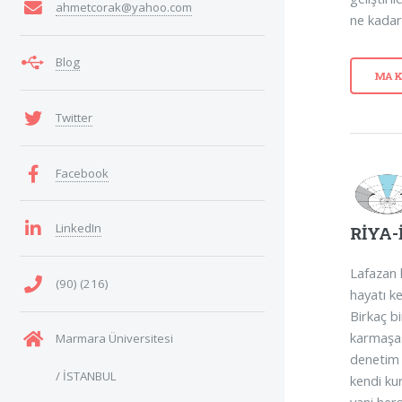
ahmetcorak@yahoo.com
ne kadar
Blog
MAK
Twitter
Facebook
LinkedIn
RİYA-
Lafazan 
(90) (216)
hayatı ke
Birkaç bi
karmaşas
Marmara Üniversitesi
denetim 
/ İSTANBUL
kendi ku