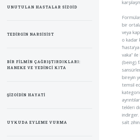
karşılaş
UNUTULAN HASTALAR SIZOID
Formülas
bir orta
veya kap
TEDIRGIN NARSISIST
o kadar k
‘hasta’ya
vaka” ile
(being) 
BIR FILMIN ÇAĞRIŞTIRDIKLARI:
HANEKE VE YEDINCI KITA
sansürle
bireyin y
temsil ed
kategorid
ŞIZOIDIN HAYATI
ayrıntıla
tekleri d
indirger
salt zihi
UYKUDA EYLEME VURMA