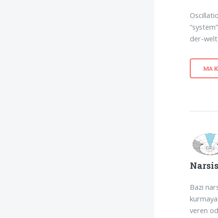
Oscillat
“system”
der-welt-
MAK
Narsi
Bazi nar
kurmaya 
veren odu