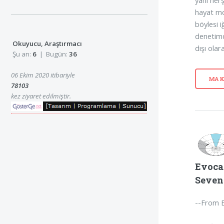
yani her
hayat mo
böylesi 
denetimd
Okuyucu, Araştırmacı
dışı olara
Şu an:
6
| Bugün:
36
06 Ekim 2020 itibariyle
MAK
78103
kez ziyaret edilmiştir.
Evoca
Seven
--From Ex