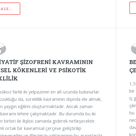
ALE...
İYATİF ŞİZOFRENİ KAVRAMININ
B
SEL KÖKENLERİ VE PSİKOTİK
Ç
KLİLİK
1,5
bir
ikoz farklı iki yelpazenin en alt ucunda bulunurlar.
iş 
ozukluğu da, süreklilik kavramının dışında ele almak,
çık
in yaygın eğilimi oluşturmaktadır. Ancak zaman
bu 
ik kavramı lehine çalışmaktadır. Bu durumda bu iki
ned
ğin birbiri ile ilişkisi zamanla giderek netleşecektir.
dav
nli ortak bir kavramsal çerçeve geliştirilip
kon
lemeyeceğini ve Bleuler'in yaklaşımının bu arayışlarda