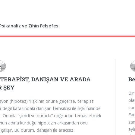
sikanaliz ve Zihin Felsefesi
OTERAPİST, DANIŞAN VE ARADA
Be
R ŞEY
Bir
ola
yon (hipotez) 'ilişki'nin önüne geçerse, terapist
sor
 değil kafasındaki danışan temsilcisi ile ilişki halinde
Far
. Onunla “şimdi ve burada” doğrudan temas etmek
zan
onun adına kurduğu hipotezin arkasından onu
eyl
çalışır. Bu durum, danışan ile aracısız