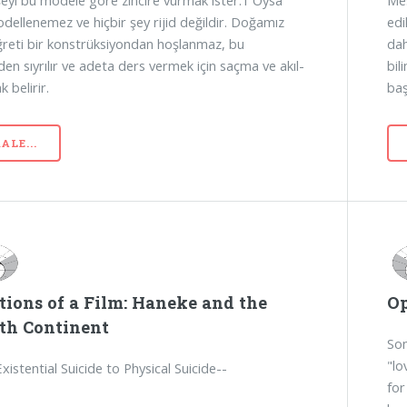
şeyi bu modele göre zincire vurmak ister.1 Oysa
Mes
dellenemez ve hiçbir şey rijid değildir. Doğamız
edi
iğreti bir konstrüksiyondan hoşlanmaz, bu
da
en sıyrılır ve adeta ders vermek için saçma ve akıl-
bil
k belirir.
baş
ALE...
tions of a Film: Haneke and the
Op
th Continent
Som
"lo
istential Suicide to Physical Suicide--
for