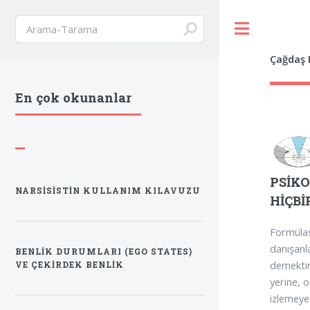
Toggle
Çağdaş P
En çok okunanlar
PSİK
NARSISISTIN KULLANIM KILAVUZU
HİÇBİ
Formülas
danışanla
BENLİK DURUMLARI (EGO STATES)
demektir
VE ÇEKİRDEK BENLİK
yerine, 
izlemeye 