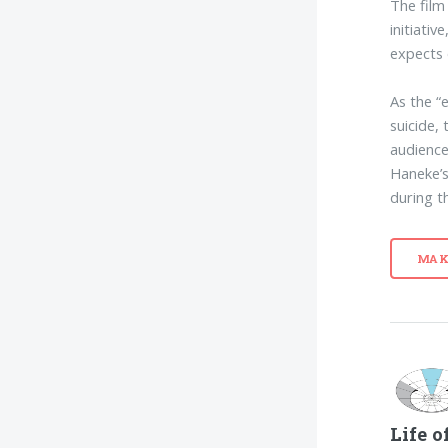
The film
initiati
expects 
As the “e
suicide,
audience
Haneke’
during th
MAK
Life o