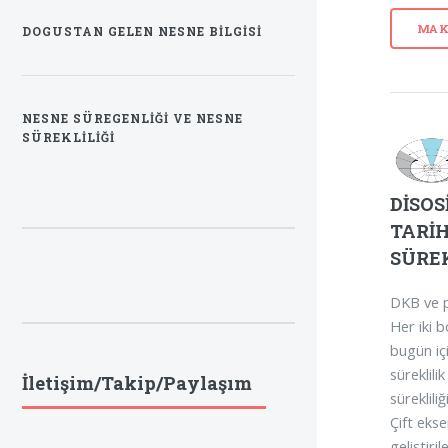
MAK
DOGUSTAN GELEN NESNE BILGISI
NESNE SÜREGENLIĞI VE NESNE
SÜREKLILIĞI
DİSOS
TARİH
SÜRE
DKB ve ps
Her iki b
bugün iç
süreklil
İletişim/Takip/Paylaşım
süreklili
Çift ekse
geliştiri