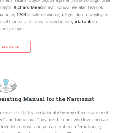
mer’in tezinin büyük ölçüde aşırma (intihal) olduğu iddia
lmiştir.
Richard Mead
’ın aynı konuyu ele alan tezi çok
ha önce,
1704
’te kaleme alınmıştı. Eğer durum böyleyse,
imsel hipnoz tarihi daha başından bir
şarlatanlık
la
lamış oluyor.
MAKALE...
erating Manual for the Narcissist
e narcissists try to dominate by way of a discourse of
ve" and friendship. They are the ones who love and care
 friendship most, and you are put in an “emotionally