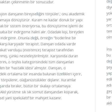
değ
maktan çekinmenin bir sonucudur.
diy
yok
yon danışanın bireyselliğini törpüler.; onu akademik
yar
lamaya dönüştürür. Kuram ne kadar donuk bir yapı
ort
alı bir sistem öneriyorsa, bu dönüştürme işlemi de
tem
aba bir indirgeme halini alır. Odadaki kişi, bireyden
olm
 indirgenir. Onunla değil, örneğin “boderline bir
 karşı karşıyadır terapist. Danışan odada vardır
İns
fakat varoluşu (existence) terapist tarafından
bu 
nmiş, çünkü nesneleştirilmiştir. Karşısında duran
değ
erini, o teşhis kategorisindeki tüm danışanları
şey
en bir ‘hastalık idesi’ almıştır. Danışan, o
yap
eki ortalama bir insanda bulunan özellikleri içerir,
edi
r törpülenir, olağanüstülükler dışlanır. Kuramlar
adı
ışarıda bırakır, bütün bir skalayı ortalamaya
geç
. Akıl yürütme sık sık somut danışandan koparak,
bir
nsel yani spekülatif bir mahiyet kazanır.
akl