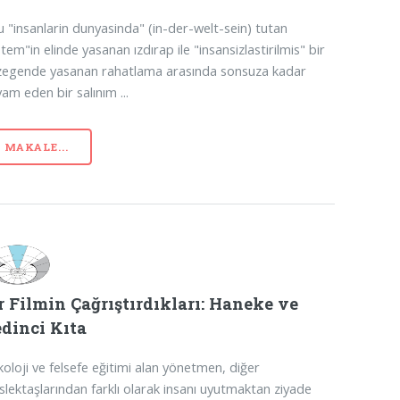
 "insanlarin dunyasinda" (in-der-welt-sein) tutan
stem"in elinde yasanan ızdırap ile "insansizlastirilmis" bir
zegende yasanan rahatlama arasında sonsuza kadar
am eden bir salınım ...
MAKALE...
r Filmin Çağrıştırdıkları: Haneke ve
dinci Kıta
koloji ve felsefe eğitimi alan yönetmen, diğer
lektaşlarından farklı olarak insanı uyutmaktan ziyade