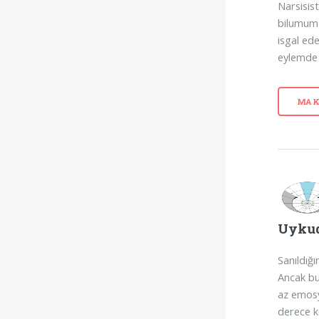
Narsisist
bilumum 
isgal ed
eylemde 
MAK
Uykud
Sanıldığ
Ancak bu
az emosy
derece k