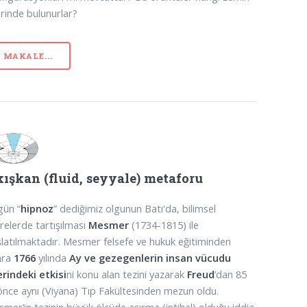
rinde bulunurlar?
MAKALE...
ışkan (fluid, seyyale) metaforu
gün “
hipnoz
” dediğimiz olgunun Batı'da, bilimsel
relerde tartışılması
Mesmer
(1734-1815) ile
latılmaktadır. Mesmer felsefe ve hukuk eğitiminden
nra
1766
yılında
Ay ve gezegenlerin insan vücudu
rindeki etkisi
ni konu alan tezini yazarak
Freud
’dan 85
 önce aynı (Viyana) Tıp Fakültesinden mezun oldu.