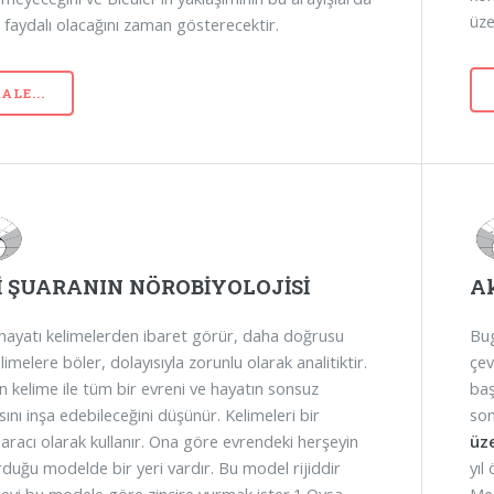
üze
 faydalı olacağını zaman gösterecektir.
ALE...
İ ŞUARANIN NÖROBİYOLOJİSİ
Ak
hayatı kelimelerden ibaret görür, daha doğrusu
Bu
limelere böler, dolayısıyla zorunlu olarak analitiktir.
çev
n kelime ile tüm bir evreni ve hayatın sonsuz
baş
ını inşa edebileceğini düşünür. Kelimeleri bir
so
aracı olarak kullanır. Ona göre evrendeki herşeyin
üze
rduğu modelde bir yeri vardır. Bu model rijiddir
yıl