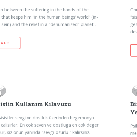
ion between the suffering in the hands of the
Onu
 that keeps him “in the human beings’ world” (in-
"si
sein) and the relief in a "dehumanized" planet ...
ge
dev
ALE...
sistin Kullanım Kılavuzu
Bi
Ye
sisistler sevgi ve dostluk üzerinden hegemonya
calisirlar. En cok seven ve dostluga en cok deger
Psi
r, siz onun yanında "sevgi-ozurlu " kalirsiniz.
mes